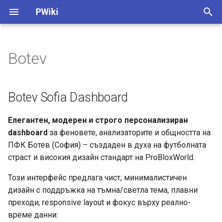
PWiki
T
y
Botev
Botev Sofia Dashboard
p
e
Botev Sofia Dashboard
t
Елегантен, модерен и строго персонализиран
o
dashboard
за феновете, анализаторите и общността на
s
ПФК Ботев (София) – създаден в духа на футболната
страст и високия дизайн стандарт на ProBloxWorld.
t
a
Този интерфейс предлага чист, минималистичен
дизайн с поддръжка на тъмна/светла тема, плавни
r
преходи, responsive layout и фокус върху реално-
t
време данни: