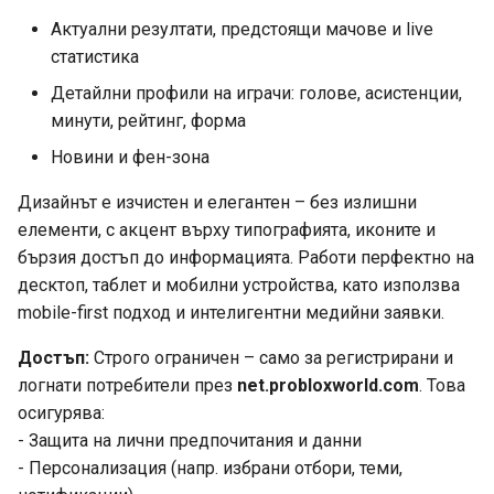
s
Актуални резултати, предстоящи мачове и live
e
статистика
Детайлни профили на играчи: голове, асистенции,
a
минути, рейтинг, форма
r
Новини и фен-зона
c
Дизайнът е изчистен и елегантен – без излишни
h
елементи, с акцент върху типографията, иконите и
i
бързия достъп до информацията. Работи перфектно на
десктоп, таблет и мобилни устройства, като използва
n
mobile-first подход и интелигентни медийни заявки.
g
Достъп:
Строго ограничен – само за регистрирани и
логнати потребители през
net.probloxworld.com
. Това
осигурява:
- Защита на лични предпочитания и данни
- Персонализация (напр. избрани отбори, теми,